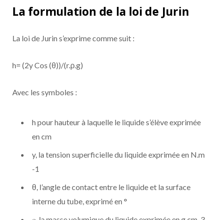
La formulation de la loi de Jurin
La loi de Jurin s’exprime comme suit :
h= (2y Cos (θ))/(r.ρ.g)
Avec les symboles :
h pour hauteur à laquelle le liquide s’élève exprimée
en cm
y, la tension superficielle du liquide exprimée en N.m
-1
θ, l’angle de contact entre le liquide et la surface
interne du tube, exprimé en °
𝜌, la masse volumique du liquide exprimée en g.cm-3